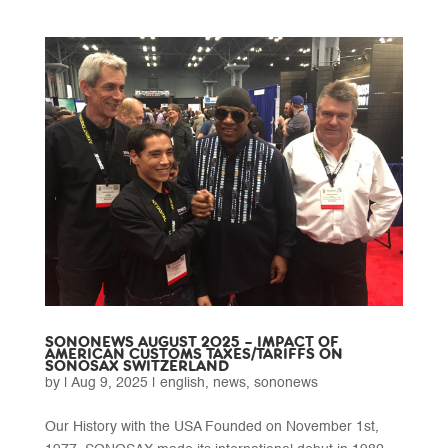
SONONEWS AUGUST 2025 – IMPACT OF
AMERICAN CUSTOMS TAXES/TARIFFS ON
SONOSAX SWITZERLAND
by
|
Aug 9, 2025
|
english
,
news
,
sononews
Our History with the USA Founded on November 1st,