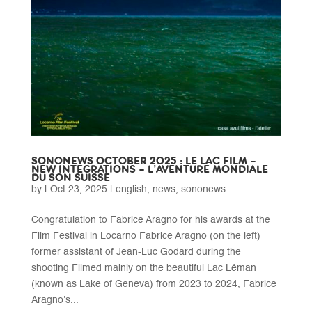
SONONEWS OCTOBER 2025 : LE LAC FILM –
NEW INTEGRATIONS – L’AVENTURE MONDIALE
DU SON SUISSE
by
|
Oct 23, 2025
|
english
,
news
,
sononews
Congratulation to Fabrice Aragno for his awards at the
Film Festival in Locarno Fabrice Aragno (on the left)
former assistant of Jean-Luc Godard during the
shooting Filmed mainly on the beautiful Lac Léman
(known as Lake of Geneva) from 2023 to 2024, Fabrice
Aragno’s...