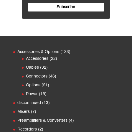
133
Accessories & Options
133
22
products
Accessories
22
products
32
Cables
32
products
46
Connectors
46
products
21
Options
21
products
15
Power
15
products
13
discontinued
13
products
7
Mixers
7
products
4
Preamplifiers & Converters
4
products
2
Recorders
2