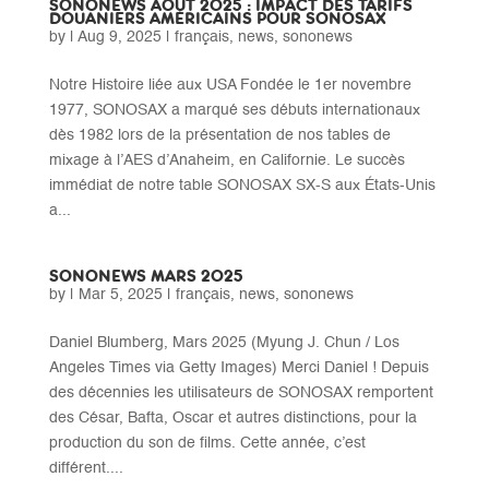
SONONEWS AOÛT 2025 : IMPACT DES TARIFS
DOUANIERS AMÉRICAINS POUR SONOSAX
by
|
Aug 9, 2025
|
français
,
news
,
sononews
Notre Histoire liée aux USA Fondée le 1er novembre
1977, SONOSAX a marqué ses débuts internationaux
dès 1982 lors de la présentation de nos tables de
mixage à l’AES d’Anaheim, en Californie. Le succès
immédiat de notre table SONOSAX SX-S aux États-Unis
a...
SONONEWS MARS 2025
by
|
Mar 5, 2025
|
français
,
news
,
sononews
Daniel Blumberg, Mars 2025 (Myung J. Chun / Los
Angeles Times via Getty Images) Merci Daniel ! Depuis
des décennies les utilisateurs de SONOSAX remportent
des César, Bafta, Oscar et autres distinctions, pour la
production du son de films. Cette année, c’est
différent....